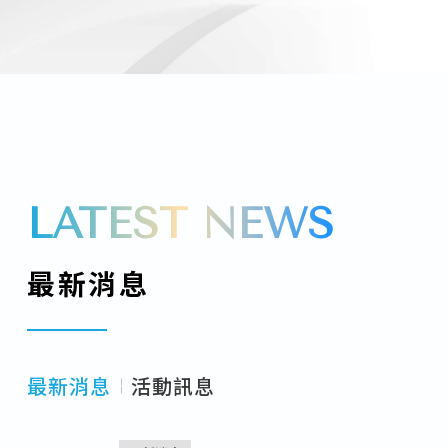
09/Jun/2026
最新消息
臺灣綜合大學系統生成式AI教學應
用論壇｜6/15 線上見！
04/Jun/2026
最新消息
【臺灣綜合大學系統大師系列講
座】哈佛學者 Eric Nelson 成大開
LATEST NEWS
講：現代「選舉式民主」源自 17
28/May/2026
最新消息
世紀英國與古典思想的激盪
【115年度中興大學精醫暑期學分課
最新消息
程及企業實習報名中】
07/Aug/2026
最新消息
最新消息
成大「踏溯台南」課程8/31校際選
活動訊息
課開跑囉！