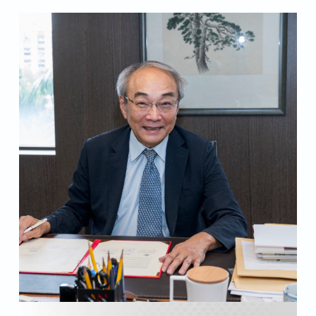
0
臺綜大「人文及社會科學跨校合作
2
研究計畫」 展現成大發展動能及
4
跨域整合力
新
17/Jul/2026
最新消息
進
【臺灣綜合大學系統】2026新進教
教
師專業知能研習營 (115.08.28)
師
09/Jun/2026
最新消息
專
業
臺灣綜合大學系統生成式AI教學應
知
用論壇｜6/15 線上見！
能
04/Jun/2026
最新消息
研
【臺灣綜合大學系統大師系列講
習
座】哈佛學者 Eric Nelson 成大開
營
講：現代「選舉式民主」源自 17
(
28/May/2026
最新消息