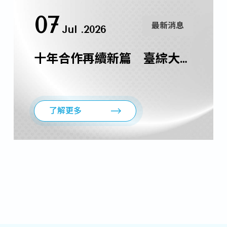
世紀英國與古典思想的激盪
1
【115年度中興大學精醫暑期學分課
08
08
07
07
07
07
07
06
06
05
1
最新消息
最新消息
最新消息
最新消息
最新消息
最新消息
最新消息
最新消息
最新消息
最新消息
Jul .2026
Jul .2026
Jul .2026
Jul .2026
Jul .2026
May .2026
Aug .2026
Aug .2026
Jun .2026
Jun .2026
程及企業實習報名中】
3
07/Aug/2026
最新消息
.
十年合作再續新篇 臺綜大與
0
成大「踏溯台南」課程8/31校際選
德國理工大學聯盟TU9完成合
9
課開跑囉！
作備忘錄續簽
.
01/Aug/2026
最新消息
了解更多
了解更多
了解更多
了解更多
了解更多
了解更多
了解更多
了解更多
了解更多
了解更多
0
深化台德學術合作：台灣綜合大學
6
系統與德國九大工業大學聯盟攜手
)
共創人才培育新里程
31/Jul/2026
最新消息
十年合作再續新篇 臺綜大與德國
理工大學聯盟TU9完成合作備忘錄
續簽
30/Jul/2026
最新消息