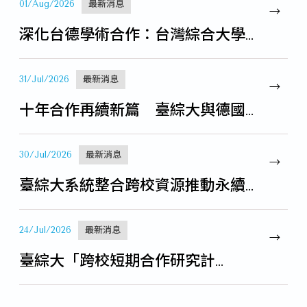
01/Aug/2026
活
最新消息
動
深化台德學術合作：台灣綜合大學
11/Jul/2024
訊
系統與德國九大工業大學聯盟攜手
息
共創人才培育新里程
31/Jul/2026
最新消息
【
十年合作再續新篇 臺綜大與德國
臺
理工大學聯盟TU9完成合作備忘錄
灣
續簽
綜
30/Jul/2026
最新消息
合
臺綜大系統整合跨校資源推動永續
大
發展研究 響應聯合國永續發展目
學
標
24/Jul/2026
最新消息
系
統
臺綜大「跨校短期合作研究計
】
畫」 探索永續發展創新解方
2
22/Jul/2026
最新消息