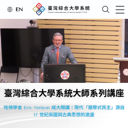
EN
臺灣綜合大學系統大師系列講座
17/Jul/2026
最新消息
哈佛學者 Eric Nelson 成大開講：現代「選舉式民主」源自
【臺灣綜合大學系統】2026新進教
17 世紀英國與古典思想的激盪
師專業知能研習營 (115.08.28)