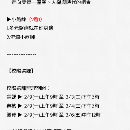
走向雙營—產業、人權與時代的相會
▶
小路線
（
2
選
1
）
1.
多元醫療就在你身邊
2.
流瀾小西腳
-----------------
【校際選課】
校際選課辦理期間：
選課
▶
2/9(
一
)
上午
9
時
至
3/3(
二
)
下午
5
時
審核
▶
2/9(
一
)
上午
9
時
至
3/4(
三
)
下午
5
時
繳費
▶
2/9(
一
)
上午
9
時
至
3/6(
五
)
中午
12
時