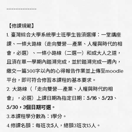
-----------------
【修課規範】
1.
臺灣綜合大學系統學士班學生皆須選擇
：
一堂講座
課、一條大路線
（走向雙營—產業、人權與時代的相
會，
必選
）
、一條小路線
（二選一）
和成大人之道，
且須在單一學期內踏溯完成，並於踏溯完成一週內，
繳交一篇
500
字以內的心得報告作業並上傳至
moodle
平台，即可符合修習本課程的基本要求。
2.
大路線
（
「
走向雙營—產業、人權與時代的相
會
」，必選
）
上課日期為指定日期
：
、
、
5/16
5/23
5/30
，
3
個日期可選。
3.
本課程學分數為
：
1
學分。
4.
修課名額
：
每班次
人，總額
3
班次
15
人。
5