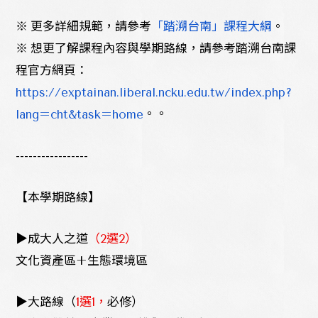
※
更多詳細規範，請參考
。
「踏溯台南」課程大綱
※
想更了解課程內容與學期路線，請參考踏溯台南課
程官方網頁：
https://exptainan.liberal.ncku.edu.tw/index.php?
。
。
lang=cht&task=home
-----------------
【本學期路線】
▶
成大人之道
（
2
選
2
）
文化資產區+生態環境區
▶
大路線（
1
選
1
，
必修）